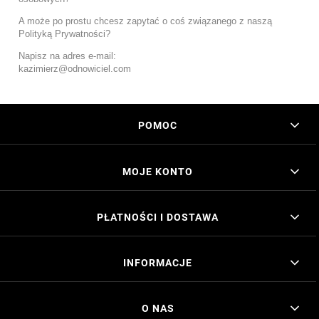
A może po prostu chcesz zapytać o coś związanego z naszą
Polityką Prywatności?
Napisz na adres e-mail:
kazimierz@odnowiciel.com
POMOC
MOJE KONTO
PŁATNOŚCI I DOSTAWA
INFORMACJE
O NAS