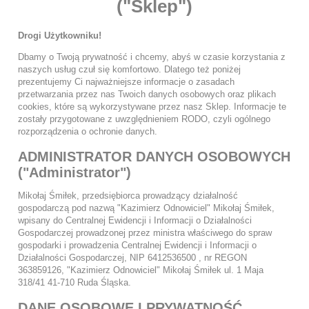
("Sklep")
Drogi Użytkowniku!
Dbamy o Twoją prywatność i chcemy, abyś w czasie korzystania z
naszych usług czuł się komfortowo. Dlatego też poniżej
prezentujemy Ci najważniejsze informacje o zasadach
przetwarzania przez nas Twoich danych osobowych oraz plikach
cookies, które są wykorzystywane przez nasz Sklep. Informacje te
zostały przygotowane z uwzględnieniem RODO, czyli ogólnego
rozporządzenia o ochronie danych.
ADMINISTRATOR DANYCH OSOBOWYCH
("Administrator")
Mikołaj Śmiłek, przedsiębiorca prowadzący działalność
gospodarczą pod nazwą "Kazimierz Odnowiciel" Mikołaj Śmiłek,
wpisany do Centralnej Ewidencji i Informacji o Działalności
Gospodarczej prowadzonej przez ministra właściwego do spraw
gospodarki i prowadzenia Centralnej Ewidencji i Informacji o
Działalności Gospodarczej, NIP 6412536500 , nr REGON
363859126, "Kazimierz Odnowiciel" Mikołaj Śmiłek ul. 1 Maja
318/41 41-710 Ruda Śląska.
DANE OSOBOWE I PRYWATNOŚĆ